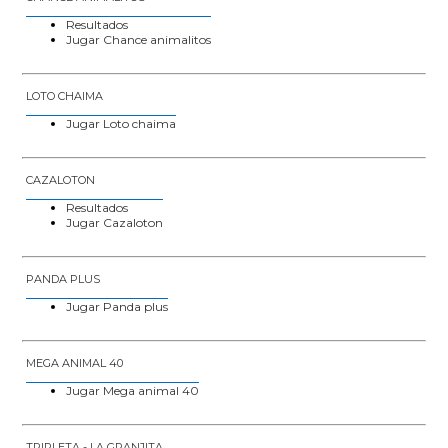
Resultados
Jugar Chance animalitos
LOTO CHAIMA
Jugar Loto chaima
CAZALOTON
Resultados
Jugar Cazaloton
PANDA PLUS
Jugar Panda plus
MEGA ANIMAL 40
Jugar Mega animal 40
TRIPLETA - LA GRANJITA