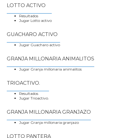
LOTTO ACTIVO
Resultados
Jugar Lotto activo
GUACHARO ACTIVO
Jugar Guacharo activo
GRANJA MILLONARIA ANIMALITOS
Jugar Granja millonaria animalitos
TRIOACTIVO.
Resultados
Jugar Trioactivo.
GRANJA MILLONARIA GRANJAZO
Jugar Granja millonaria granjazo
LOTTO PANTERA