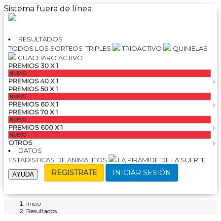
Sistema fuera de línea
RESULTADOS
TODOS LOS SORTEOS
TRIPLES
TRIOACTIVO
QUINIELAS
GUACHARO ACTIVO
PREMIOS 30 X 1
NUEVO
PREMIOS 40 X 1
PREMIOS 50 X 1
NUEVO
PREMIOS 60 X 1
PREMIOS 70 X 1
NUEVO
PREMIOS 600 X 1
NUEVO
OTROS
DATOS
ESTADISTICAS DE ANIMALITOS
LA PIRÁMIDE DE LA SUERTE
REGISTRATE
INICIAR SESIÓN
AYUDA
Inicio
Resultados