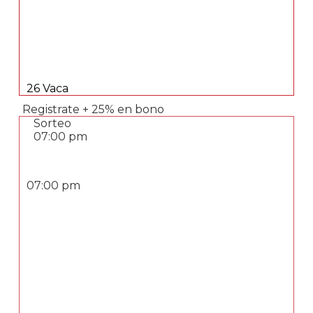
26 Vaca
Registrate + 25% en bono
Sorteo
07:00 pm
07:00 pm