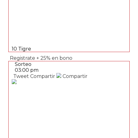
10 Tigre
Registrate + 25% en bono
Sorteo
03:00 pm
Tweet
Compartir
Compartir