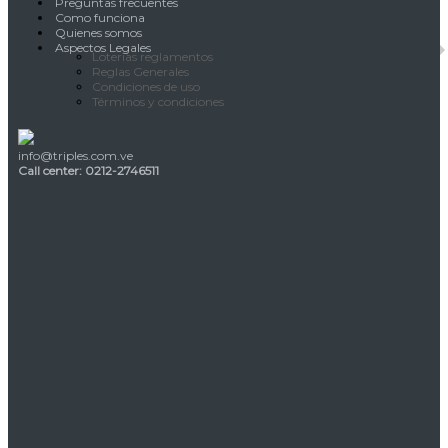
Preguntas frecuentes
Como funciona
Quienes somos
Aspectos Legales
Loterias reglamentos
Reglas Generales
Condiciones de uso
Términos y condiciones
info@triples.com.ve
Call center: 0212-2746511