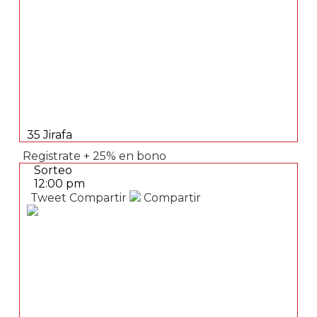
35 Jirafa
Registrate + 25% en bono
Sorteo
12:00 pm
Tweet
Compartir
Compartir