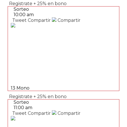
Registrate + 25% en bono
Sorteo
10:00 am
Tweet
Compartir
Compartir
13 Mono
Registrate + 25% en bono
Sorteo
11:00 am
Tweet
Compartir
Compartir