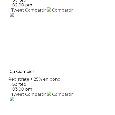
Sorteo
02:00 pm
Tweet
Compartir
Compartir
03 Ciempies
Registrate + 25% en bono
Sorteo
03:00 pm
Tweet
Compartir
Compartir