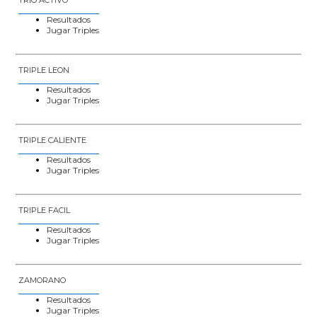
Resultados
Jugar Triples
TRIPLE LEON
Resultados
Jugar Triples
TRIPLE CALIENTE
Resultados
Jugar Triples
TRIPLE FACIL
Resultados
Jugar Triples
ZAMORANO
Resultados
Jugar Triples