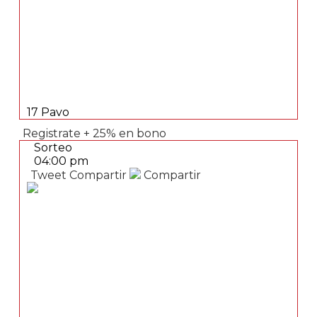
17 Pavo
Registrate + 25% en bono
Sorteo
04:00 pm
Tweet
Compartir
Compartir