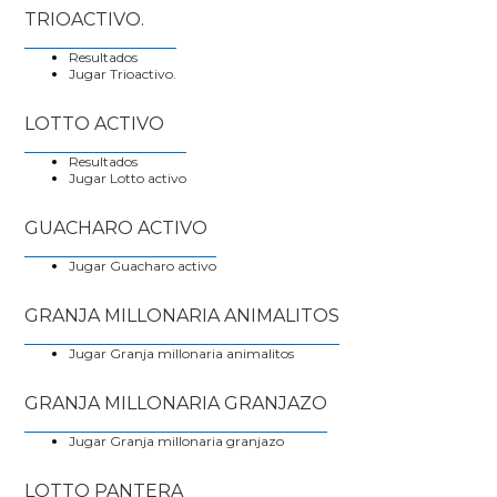
TRIOACTIVO.
Resultados
Jugar Trioactivo.
LOTTO ACTIVO
Resultados
Jugar Lotto activo
GUACHARO ACTIVO
Jugar Guacharo activo
GRANJA MILLONARIA ANIMALITOS
Jugar Granja millonaria animalitos
GRANJA MILLONARIA GRANJAZO
Jugar Granja millonaria granjazo
LOTTO PANTERA