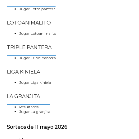
Jugar Lotto pantera
LOTOANIMALITO
Jugar Lotoanimalito
TRIPLE PANTERA
Jugar Triple pantera
LIGA KINIELA
Jugar Liga kiniela
LA GRANJITA
Resultados
Jugar La granjita
Sorteos de 11 mayo 2026