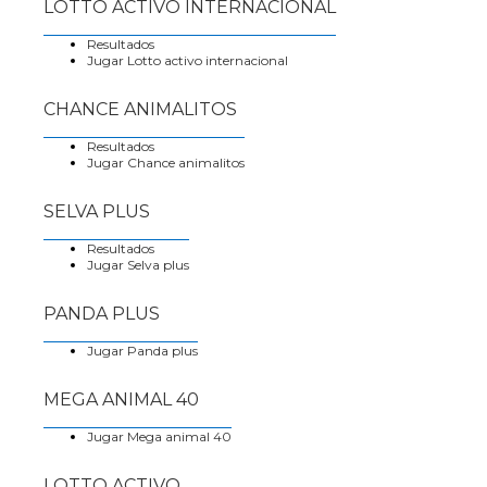
LOTTO ACTIVO INTERNACIONAL
Resultados
Jugar Lotto activo internacional
CHANCE ANIMALITOS
Resultados
Jugar Chance animalitos
SELVA PLUS
Resultados
Jugar Selva plus
PANDA PLUS
Jugar Panda plus
MEGA ANIMAL 40
Jugar Mega animal 40
LOTTO ACTIVO