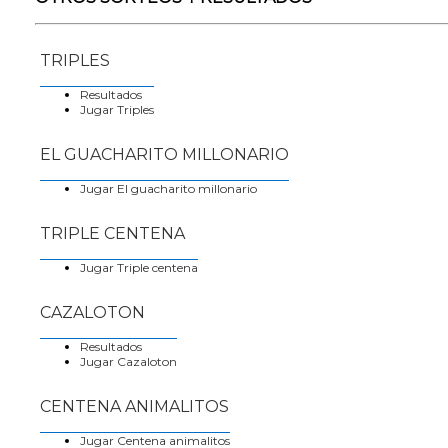
TRIPLES
Resultados
Jugar Triples
EL GUACHARITO MILLONARIO
Jugar El guacharito millonario
TRIPLE CENTENA
Jugar Triple centena
CAZALOTON
Resultados
Jugar Cazaloton
CENTENA ANIMALITOS
Jugar Centena animalitos