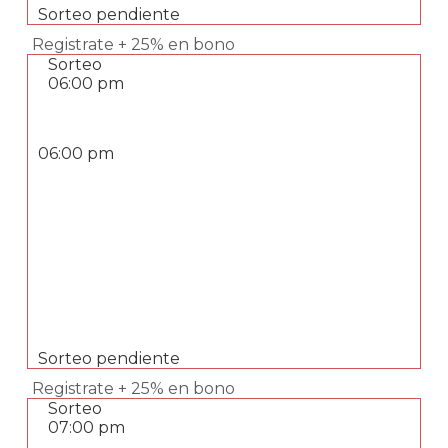
Sorteo pendiente
Registrate + 25% en bono
Sorteo
06:00 pm
06:00 pm
Sorteo pendiente
Registrate + 25% en bono
Sorteo
07:00 pm