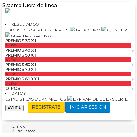
Sistema fuera de línea
RESULTADOS
TODOS LOS SORTEOS
TRIPLES
TRIOACTIVO
QUINIELAS
GUACHARO ACTIVO
PREMIOS 30 X 1
NUEVO
PREMIOS 40 X 1
PREMIOS 50 X 1
NUEVO
PREMIOS 60 X 1
PREMIOS 70 X 1
NUEVO
PREMIOS 600 X 1
NUEVO
OTROS
DATOS
ESTADISTICAS DE ANIMALITOS
LA PIRÁMIDE DE LA SUERTE
REGISTRATE
INICIAR SESIÓN
AYUDA
Inicio
Resultados