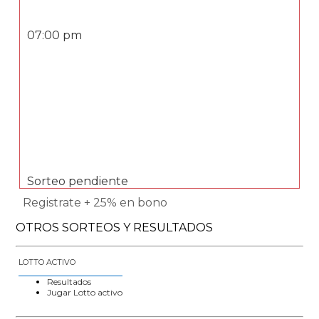
07:00 pm
Sorteo pendiente
Registrate + 25% en bono
OTROS SORTEOS Y RESULTADOS
LOTTO ACTIVO
Resultados
Jugar Lotto activo