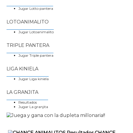
Jugar Lotto pantera
LOTOANIMALITO
Jugar Lotoanimalito
TRIPLE PANTERA
Jugar Triple pantera
LIGA KINIELA
Jugar Liga kiniela
LA GRANJITA
Resultados
Jugar La granjita
Resultados CHANCE