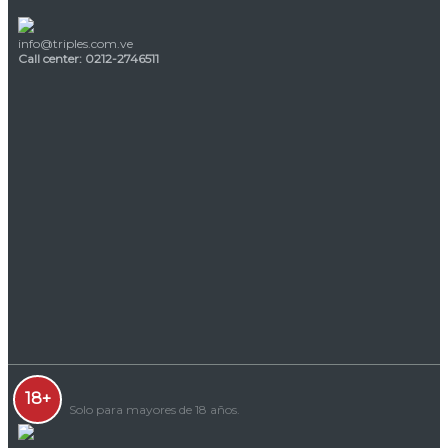
info@triples.com.ve
Call center: 0212-2746511
18+
Solo para mayores de 18 años.