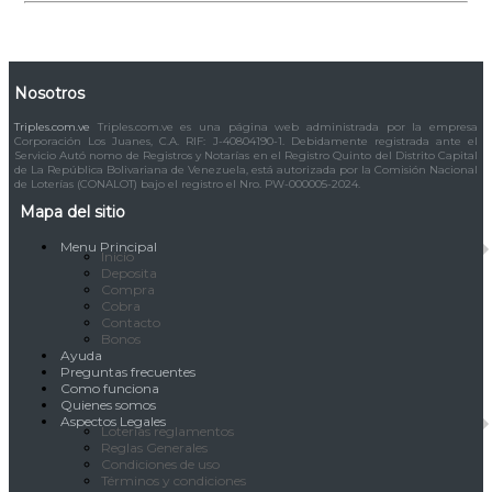
Nosotros
Triples.com.ve
Triples.com.ve es una página web administrada por la empresa
Corporación Los Juanes, C.A. RIF: J-40804190-1. Debidamente registrada ante el
Servicio Autó nomo de Registros y Notarías en el Registro Quinto del Distrito Capital
de La República Bolivariana de Venezuela, está autorizada por la Comisión Nacional
de Loterías (CONALOT) bajo el registro el Nro. PW-000005-2024.
Mapa del sitio
Menu Principal
Inicio
Deposita
Compra
Cobra
Contacto
Bonos
Ayuda
Preguntas frecuentes
Como funciona
Quienes somos
Aspectos Legales
Loterias reglamentos
Reglas Generales
Condiciones de uso
Términos y condiciones