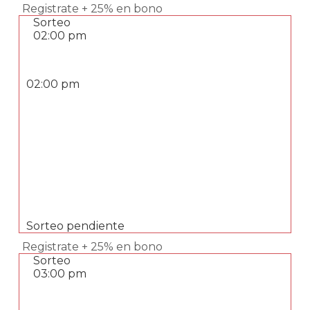
Registrate + 25% en bono
Sorteo
02:00 pm
02:00 pm
Sorteo pendiente
Registrate + 25% en bono
Sorteo
03:00 pm