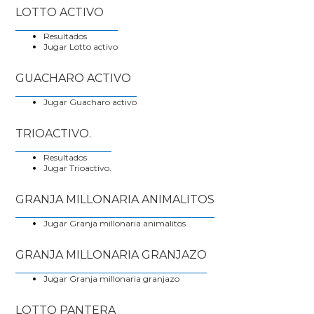
LOTTO ACTIVO
Resultados
Jugar Lotto activo
GUACHARO ACTIVO
Jugar Guacharo activo
TRIOACTIVO.
Resultados
Jugar Trioactivo.
GRANJA MILLONARIA ANIMALITOS
Jugar Granja millonaria animalitos
GRANJA MILLONARIA GRANJAZO
Jugar Granja millonaria granjazo
LOTTO PANTERA