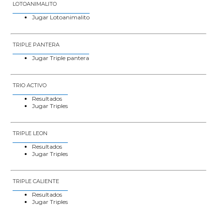
LOTOANIMALITO
Jugar Lotoanimalito
TRIPLE PANTERA
Jugar Triple pantera
TRIO ACTIVO
Resultados
Jugar Triples
TRIPLE LEON
Resultados
Jugar Triples
TRIPLE CALIENTE
Resultados
Jugar Triples