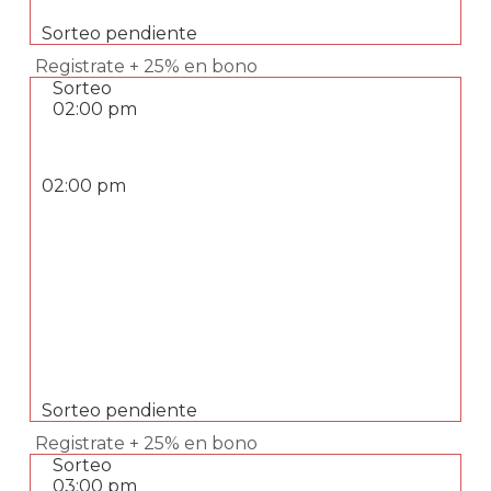
Sorteo pendiente
Registrate + 25% en bono
Sorteo
02:00 pm
02:00 pm
Sorteo pendiente
Registrate + 25% en bono
Sorteo
03:00 pm