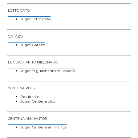
LOTTO GATO
Jugar Lotto gato
GATAZO
Jugar Gatazo
EL GUACHARITO MILLONARIO
Jugar El guacharito millonario
CENTENA PLUS
Resultados
Jugar Centena plus
CENTENA ANIMALITOS
Jugar Centena animalitos