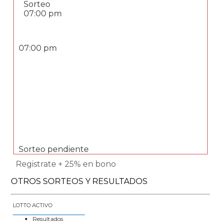
Sorteo
07:00 pm
07:00 pm
Sorteo pendiente
Registrate + 25% en bono
OTROS SORTEOS Y RESULTADOS
LOTTO ACTIVO
Resultados