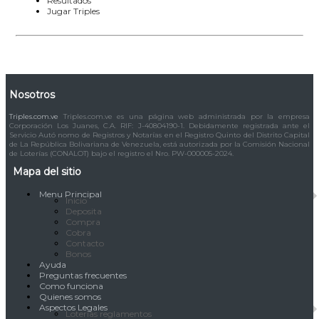
Resultados
Jugar Triples
Nosotros
Triples.com.ve
Triples.com.ve es una página web administrada por la empresa
Corporación Los Juanes, C.A. RIF: J-40804190-1. Debidamente registrada ante el
Servicio Autó nomo de Registros y Notarías en el Registro Quinto del Distrito Capital
de La República Bolivariana de Venezuela, está autorizada por la Comisión Nacional
de Loterías (CONALOT) bajo el registro el Nro. PW-000005-2024.
Mapa del sitio
Menu Principal
Inicio
Deposita
Compra
Cobra
Contacto
Bonos
Ayuda
Preguntas frecuentes
Como funciona
Quienes somos
Aspectos Legales
Loterias reglamentos