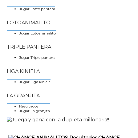
Jugar Lotto pantera
LOTOANIMALITO
Jugar Lotoanimalito
TRIPLE PANTERA
Jugar Triple pantera
LIGA KINIELA
Jugar Liga kiniela
LA GRANJITA
Resultados
Jugar La granjita
Resultados CHANCE