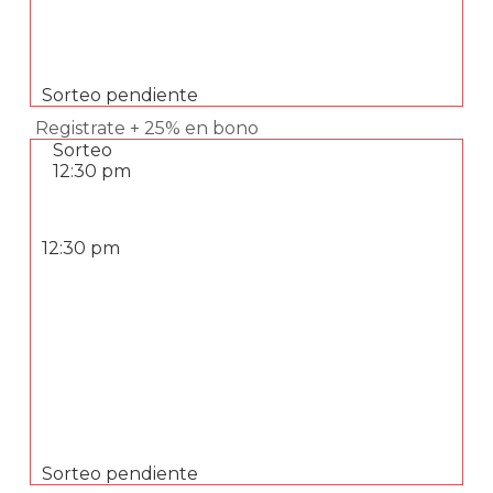
Sorteo pendiente
Registrate + 25% en bono
Sorteo
12:30 pm
12:30 pm
Sorteo pendiente