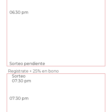
06:30 pm
Sorteo pendiente
Registrate + 25% en bono
Sorteo
07:30 pm
07:30 pm