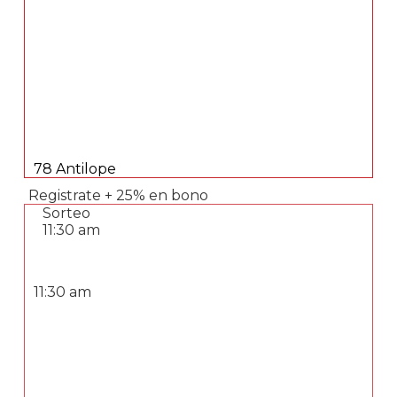
78 Antilope
Registrate + 25% en bono
Sorteo
11:30 am
11:30 am