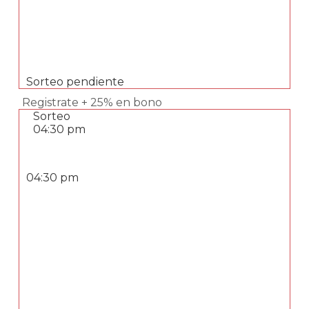
Sorteo pendiente
Registrate + 25% en bono
Sorteo
04:30 pm
04:30 pm