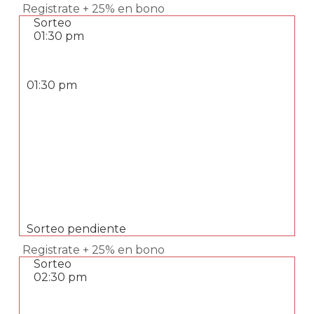
Registrate + 25% en bono
Sorteo
01:30 pm
01:30 pm
Sorteo pendiente
Registrate + 25% en bono
Sorteo
02:30 pm