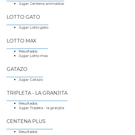
Jugar Centena animalitos
LOTTO GATO
Jugar Lotto gato
LOTTO MAX
Resultados
Jugar Lotto max
GATAZO
Jugar Gatazo
TRIPLETA - LA GRANJITA
Resultados
Jugar Tripleta - la granjita
CENTENA PLUS
Resultados