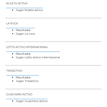
RULETA ACTIVA
Jugar Ruleta activa
LA RUCA
Resultados
Jugar La ruca
LOTTO ACTIVO INTERNACIONAL
Resultados
Jugar Lotto activo internacional
TRIOACTIVO.
Resultados
Jugar Trioactivo.
GUACHARO ACTIVO
Jugar Guacharo activo