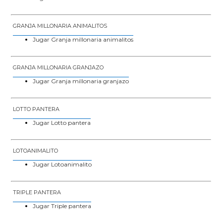
GRANJA MILLONARIA ANIMALITOS
Jugar Granja millonaria animalitos
GRANJA MILLONARIA GRANJAZO
Jugar Granja millonaria granjazo
LOTTO PANTERA
Jugar Lotto pantera
LOTOANIMALITO
Jugar Lotoanimalito
TRIPLE PANTERA
Jugar Triple pantera