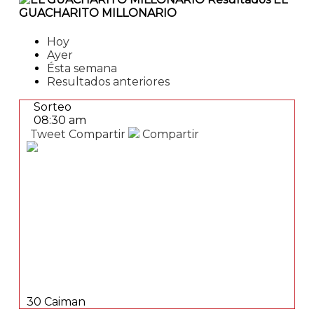
GUACHARITO MILLONARIO
Hoy
Ayer
Ésta semana
Resultados anteriores
Sorteo
08:30 am
Tweet
Compartir
Compartir
30 Caiman