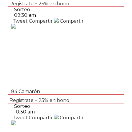
Registrate + 25% en bono
Sorteo
09:30 am
Tweet
Compartir
Compartir
84 Camarón
Registrate + 25% en bono
Sorteo
10:30 am
Tweet
Compartir
Compartir