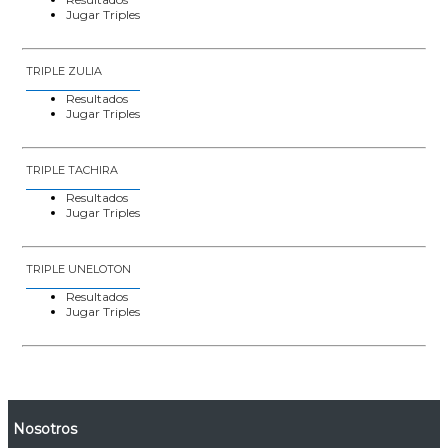
Jugar Triples
TRIPLE ZULIA
Resultados
Jugar Triples
TRIPLE TACHIRA
Resultados
Jugar Triples
TRIPLE UNELOTON
Resultados
Jugar Triples
Nosotros