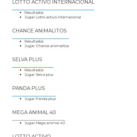
LOTTO ACTIVO INTERNACIONAL
Resultados
Jugar Lotto activo internacional
CHANCE ANIMALITOS
Resultados
Jugar Chance animalitos
SELVA PLUS
Resultados
Jugar Selva plus
PANDA PLUS
Jugar Panda plus
MEGA ANIMAL 40
Jugar Mega animal 40
LOTTO ACTIVO