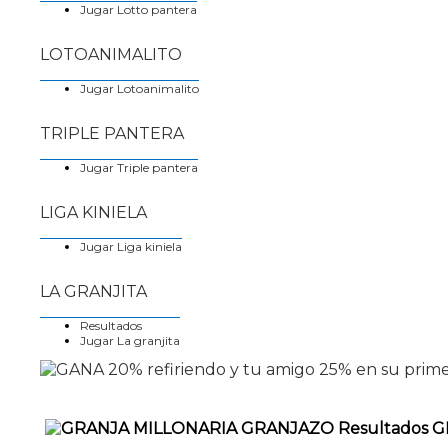
Jugar Lotto pantera
LOTOANIMALITO
Jugar Lotoanimalito
TRIPLE PANTERA
Jugar Triple pantera
LIGA KINIELA
Jugar Liga kiniela
LA GRANJITA
Resultados
Jugar La granjita
Resultados 