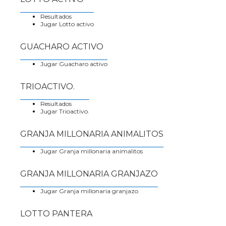
Resultados
Jugar Lotto activo
GUACHARO ACTIVO
Jugar Guacharo activo
TRIOACTIVO.
Resultados
Jugar Trioactivo.
GRANJA MILLONARIA ANIMALITOS
Jugar Granja millonaria animalitos
GRANJA MILLONARIA GRANJAZO
Jugar Granja millonaria granjazo
LOTTO PANTERA