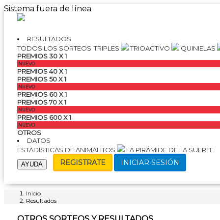
Sistema fuera de línea
RESULTADOS
TODOS LOS SORTEOS
TRIPLES
TRIOACTIVO
QUINIELAS
PREMIOS 30 X 1
NUEVO
PREMIOS 40 X 1
PREMIOS 50 X 1
NUEVO
PREMIOS 60 X 1
PREMIOS 70 X 1
NUEVO
PREMIOS 600 X 1
NUEVO
OTROS
DATOS
ESTADISTICAS DE ANIMALITOS
LA PIRÁMIDE DE LA SUERTE
REGISTRATE
INICIAR SESIÓN
AYUDA
Inicio
Resultados
OTROS SORTEOS Y RESULTADOS