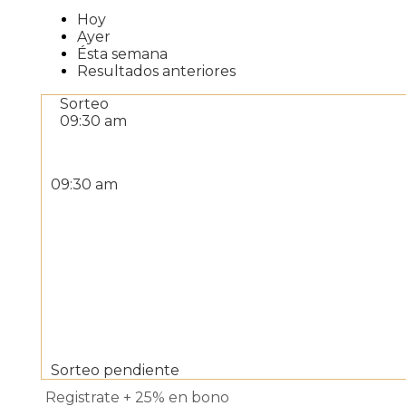
Hoy
Ayer
Ésta semana
Resultados anteriores
Sorteo
09:30 am
09:30 am
Sorteo pendiente
Registrate + 25% en bono