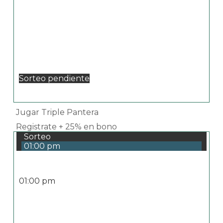
Sorteo pendiente
Jugar Triple Pantera
Registrate + 25% en bono
Sorteo
01:00 pm
01:00 pm