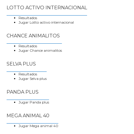
LOTTO ACTIVO INTERNACIONAL
Resultados
Jugar Lotto activo internacional
CHANCE ANIMALITOS
Resultados
Jugar Chance animalitos
SELVA PLUS
Resultados
Jugar Selva plus
PANDA PLUS
Jugar Panda plus
MEGA ANIMAL 40
Jugar Mega animal 40