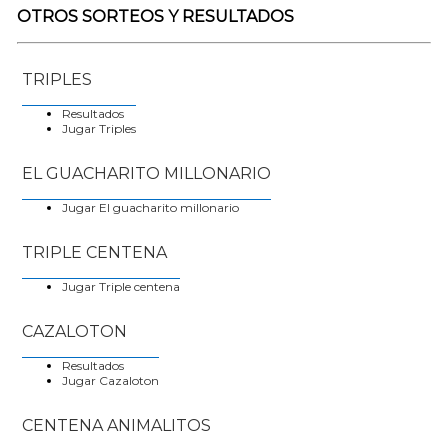
OTROS SORTEOS Y RESULTADOS
TRIPLES
Resultados
Jugar Triples
EL GUACHARITO MILLONARIO
Jugar El guacharito millonario
TRIPLE CENTENA
Jugar Triple centena
CAZALOTON
Resultados
Jugar Cazaloton
CENTENA ANIMALITOS