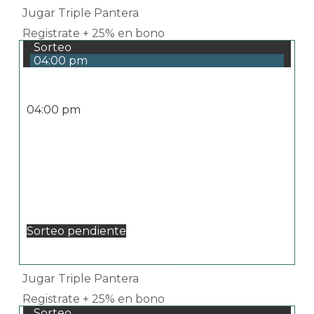
Jugar Triple Pantera
Registrate + 25% en bono
Sorteo
04:00 pm
04:00 pm
Sorteo pendiente
Jugar Triple Pantera
Registrate + 25% en bono
Sorteo