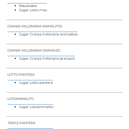
Resultados
Jugar Lotto max
GRANJA MILLONARIA ANIMALITOS
Jugar Granja millonaria animalitos
GRANJA MILLONARIA GRANJAZO
Jugar Granja millonaria granjazo
LOTTO PANTERA
Jugar Lotto pantera
LOTOANIMALITO
Jugar Lotoanimalito
TRIPLE PANTERA