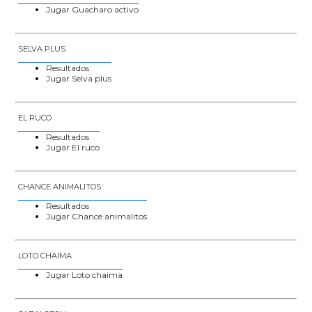
Jugar Guacharo activo
SELVA PLUS
Resultados
Jugar Selva plus
EL RUCO
Resultados
Jugar El ruco
CHANCE ANIMALITOS
Resultados
Jugar Chance animalitos
LOTO CHAIMA
Jugar Loto chaima