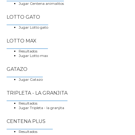
Jugar Centena animalitos
LOTTO GATO
Jugar Lotto gato
LOTTO MAX
Resultados
Jugar Lotto max
GATAZO
Jugar Gatazo
TRIPLETA - LA GRANJITA
Resultados
Jugar Tripleta - la granjita
CENTENA PLUS
Resultados