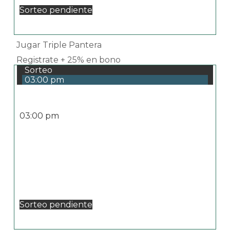
Sorteo pendiente
Jugar Triple Pantera
Registrate + 25% en bono
Sorteo
03:00 pm
03:00 pm
Sorteo pendiente