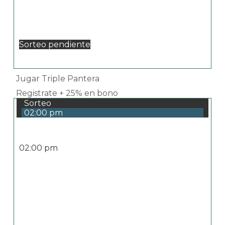
Sorteo pendiente
Jugar Triple Pantera
Registrate + 25% en bono
Sorteo
02:00 pm
02:00 pm