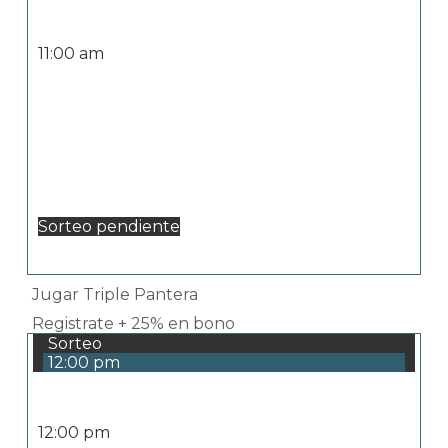
11:00 am
Sorteo pendiente
Jugar Triple Pantera
Registrate + 25% en bono
Sorteo
12:00 pm
12:00 pm