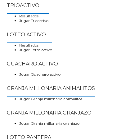
TRIOACTIVO.
Resultados
Jugar Trioactivo.
LOTTO ACTIVO
Resultados
Jugar Lotto activo
GUACHARO ACTIVO
Jugar Guacharo activo
GRANJA MILLONARIA ANIMALITOS
Jugar Granja millonaria animalitos
GRANJA MILLONARIA GRANJAZO
Jugar Granja millonaria granjazo
LOTTO PANTERA