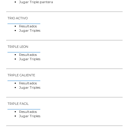
Jugar Triple pantera
TRIO ACTIVO
Resultados
Jugar Triples
TRIPLE LEON
Resultados
Jugar Triples
TRIPLE CALIENTE
Resultados
Jugar Triples
TRIPLE FACIL
Resultados
Jugar Triples